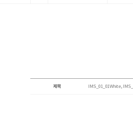
제목
IMS_01_01White, I