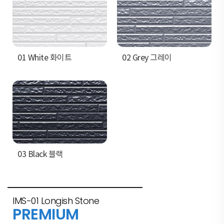
01 White 화이트
02 Grey 그레이
03 Black 블랙
IMS-01 Longish Stone
PREMIUM