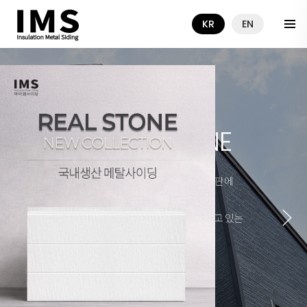
KR
EN
초경량 단열 메탈 사이딩 IMS-01
LONGISH STONE
아이엠사이딩은 알루미늄 아연 합금도금 강판에
고내후성 도료를 코팅한 사이딩으로
단열, 방수, 결로방지 등 우수한 기능을 가지고 있는
사이딩입니다.
More about