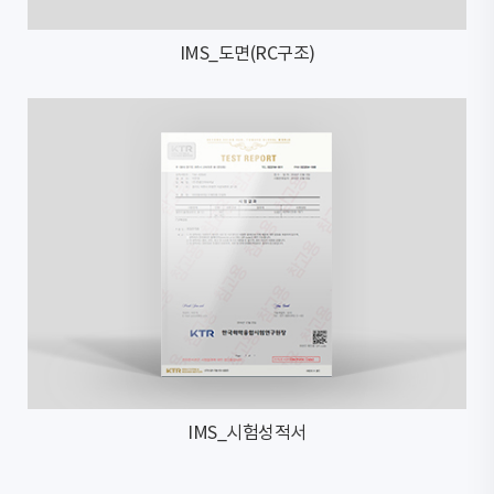
IMS_도면(RC구조)
IMS_시험성적서