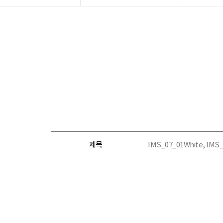
제목
IMS_07_01White, I