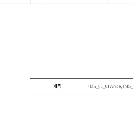
제목
IMS_01_01White, I