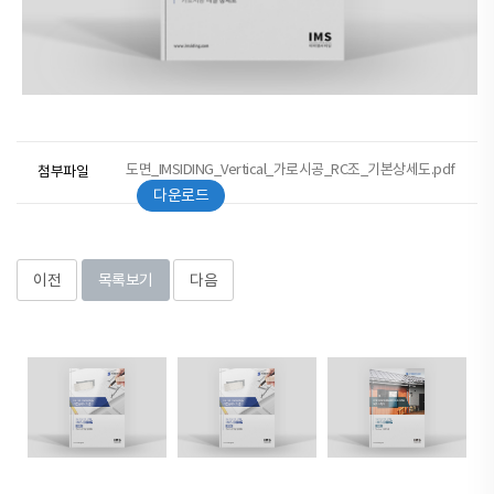
도면_IMSIDING_Vertical_가로시공_RC조_기본상세도.pdf
첨부파일
다운로드
이전
목록보기
다음